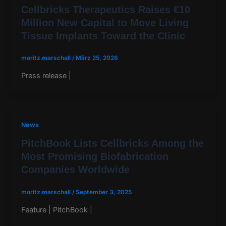
Cellbricks Therapeutics Raises €10
Million New Capital to Move Living
Tissue Implants Toward the Clinic​
moritz.marschall
/
März 25, 2026
Press release |
News
PitchBook Lists Cellbricks Among the
Most Promising Biofabrication
Companies Worldwide
moritz.marschall
/
September 3, 2025
Feature | PitchBook |