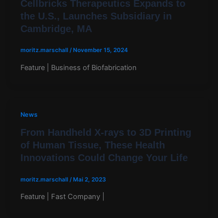
Cellbricks Therapeutics Expands to
the U.S., Launches Subsidiary in
Cambridge, MA
moritz.marschall
/
November 15, 2024
Feature | Business of Biofabrication
News
From Handheld X-rays to 3D Printing
of Human Tissue, These Health
Innovations Could Change Your Life
moritz.marschall
/
Mai 2, 2023
Feature | Fast Company |