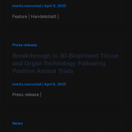
moritz.marschall
/
April 9, 2025
Feature | Handelsblatt |
Press release
Breakthrough in 3D-Bioprinted Tissue
and Organ Technology Following
Positive Animal Trials
moritz.marschall
/
April 8, 2025
Press release |
News