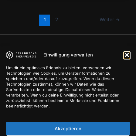
1
2
Weiter
→
Einwilligung verwalten
Quick Links
Get In Touch
Um dir ein optimales Erlebnis zu bieten, verwenden wir
Home
Contact us
Technologien wie Cookies, um Geräteinformationen zu
Therapeutic Programs
speichern und/oder darauf zuzugreifen. Wenn du diesen
Technologien zustimmst, können wir Daten wie das
Technology
Surfverhalten oder eindeutige IDs auf dieser Website
About us
verarbeiten. Wenn du deine Einwillligung nicht erteilst oder
zurückziehst, können bestimmte Merkmale und Funktionen
News
beeinträchtigt werden.
Privacy policy
Legal notice / imprint
Akzeptieren
Cookie-Richtlinie (EU)